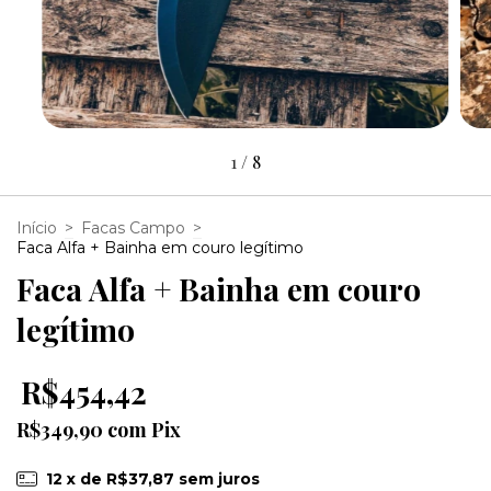
1
/
8
Início
>
Facas Campo
>
Faca Alfa + Bainha em couro legítimo
Faca Alfa + Bainha em couro
legítimo
R$454,42
R$349,90
com
Pix
12
x de
R$37,87
sem juros