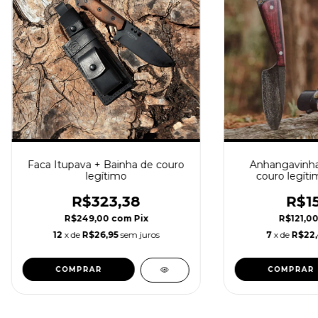
Faca Itupava + Bainha de couro
Anhangavinha
legítimo
couro legíti
metá
R$323,38
R$15
R$249,00
com
Pix
R$121,0
12
x de
R$26,95
sem juros
7
x de
R$22
COMPRAR
COMPRAR