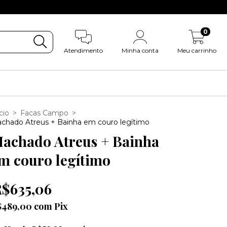
0
Atendimento
Minha conta
Meu carrinho
cio
>
Facas Campo
>
chado Atreus + Bainha em couro legítimo
achado Atreus + Bainha
m couro legítimo
$635,06
$489,00
com
Pix