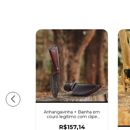
ainha de
Anhangavinha + Bainha em
imo
couro legítimo com clipe
metálico
38
R$157,14