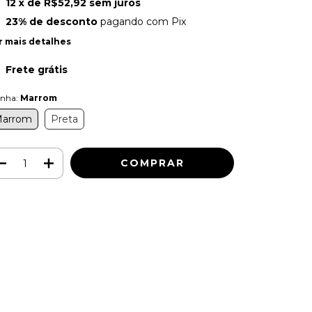
12
x de
R$52,92
sem juros
23% de desconto
pagando com Pix
r mais detalhes
Frete grátis
inha:
Marrom
arrom
Preta