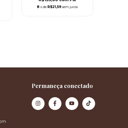
R$2
8
x de
R$21,59
sem juros
12
x d
Permaneça conectado
com