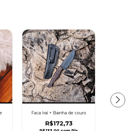
FRETE GR
e
Faca Iraí + Bainha de couro
Faca It
co
R$172,73
R
R$133,00
com
Pix