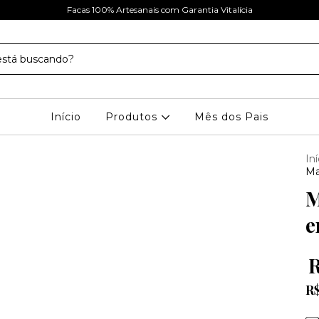
Facas 100% Artesanais com Garantia Vitalícia
Início
Produtos
Mês dos Pais
Iní
Ma
M
e
R
R