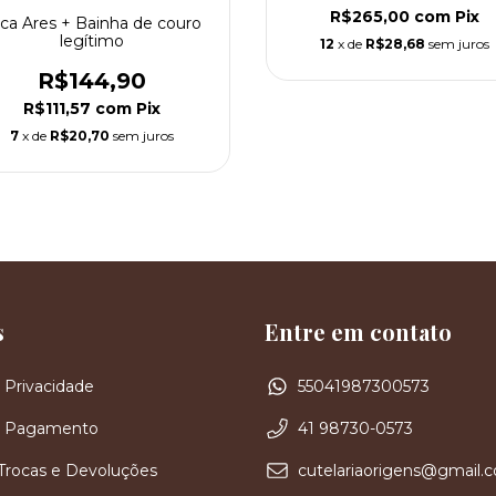
R$265,00
com
Pix
ca Ares + Bainha de couro
legítimo
12
x de
R$28,68
sem juros
R$144,90
R$111,57
com
Pix
7
x de
R$20,70
sem juros
s
Entre em contato
e Privacidade
55041987300573
de Pagamento
41 98730-0573
 Trocas e Devoluções
cutelariaorigens@gmail.