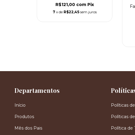
m
Pix
R$121,00
com
Pix
Fa
m juros
7
x de
R$22,45
sem juros
Departamentos
Política
Início
Políticas d
Produtos
Políticas 
Mês dos Pais
Política de