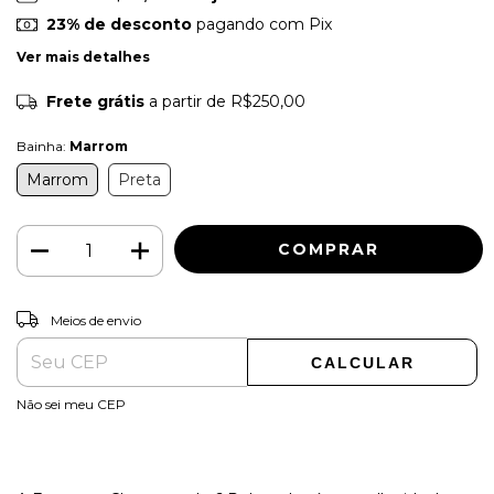
23% de desconto
pagando com Pix
Ver mais detalhes
Frete grátis
a partir de
R$250,00
Bainha:
Marrom
Marrom
Preta
ALTERAR CEP
Entregas para o CEP:
Meios de envio
CALCULAR
Não sei meu CEP