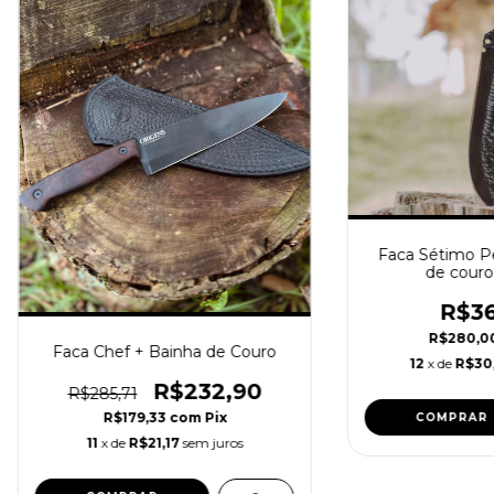
Faca Sétimo P
de couro
R$36
R$280,0
Faca Chef + Bainha de Couro
12
x de
R$30
R$232,90
R$285,71
R$179,33
com
Pix
COMPRAR
11
x de
R$21,17
sem juros